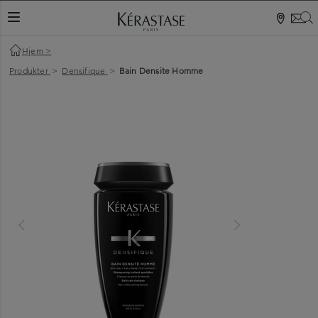
S
NAVIGATIONSKNAP
Hjem
>
Produkter
>
Densifique
>
Bain Densite Homme