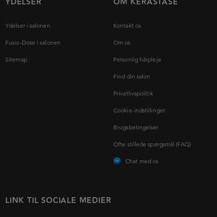
YDELSER
OM KÉRASTASE
Ydelser i salonen
Kontakt os
Fusio-Dose i salonen
Om os
Sitemap
Personlig hårpleje
Find din salon
Privatlivspolitik
Cookie-indstillinger
Brugsbetingelser
Ofte stillede spørgsmål (FAQ)
Chat med os
LINK TIL SOCIALE MEDIER