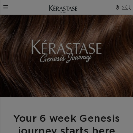
S
NAVIGATIONSKNAP
Your 6 week Genesis
journey starts here