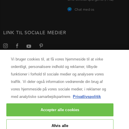
Chat med os
LINK TIL SOCIALE MEDIER
Vi bruger cookies til, at få vores hjemmeside til at virke
ordentligt, personalisere indhold og reklamer, tilbyde
Vælg dit land
funktioner i forhold til sociale medier og analysere vores
traffik. Vi deler også information vedrørende din brug af
PRODUCENTINFORMATION
vores hjemmeside på vores sociale medier, i reklamer og
Kérastase Paris
med analytiske samarbejdspartnere.
Privatlivspolitik
14, rue Royale 75008 Paris
[email protected]
Accepter alle cookies
© 2025 Kérastase. All rights reserved
Afvis alle