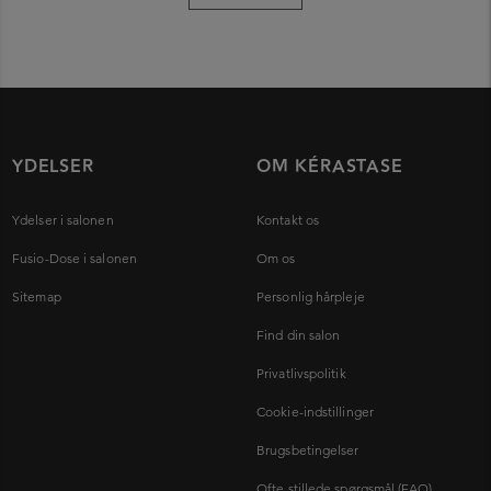
YDELSER
OM KÉRASTASE
Ydelser i salonen
Kontakt os
Fusio-Dose i salonen
Om os
Sitemap
Personlig hårpleje
Find din salon
Privatlivspolitik
Cookie-indstillinger
Brugsbetingelser
Ofte stillede spørgsmål (FAQ)