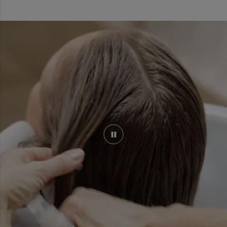
acetic acid
citric acid
sodium benzoate
potassium sorbate
parfum / fragrance