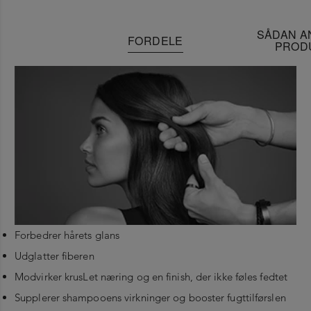
SÅDAN A
FORDELE
PROD
Forbedrer hårets glans
Udglatter fiberen
Modvirker krus
Let næring og en finish, der ikke føles fedtet
Supplerer shampooens virkninger og booster fugttilførslen