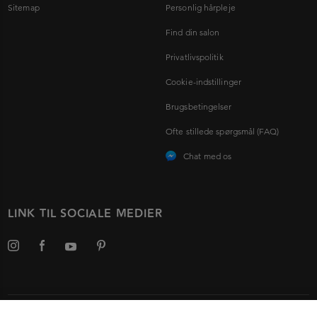
Sitemap
Personlig hårpleje
Find din salon
Privatlivspolitik
Cookie-indstillinger
Brugsbetingelser
Ofte stillede spørgsmål (FAQ)
Chat med os
LINK TIL SOCIALE MEDIER
Vælg dit land