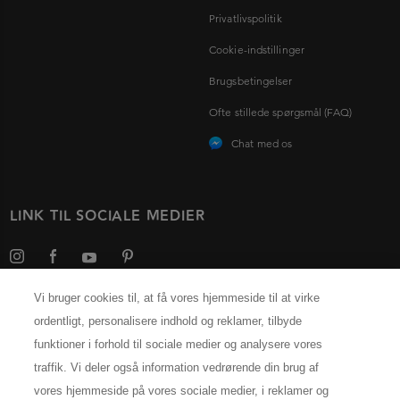
Privatlivspolitik
Cookie-indstillinger
Brugsbetingelser
Ofte stillede spørgsmål (FAQ)
Chat med os
LINK TIL SOCIALE MEDIER
Vi bruger cookies til, at få vores hjemmeside til at virke
ordentligt, personalisere indhold og reklamer, tilbyde
Vælg dit land
funktioner i forhold til sociale medier og analysere vores
traffik. Vi deler også information vedrørende din brug af
PRODUCENTINFORMATION
vores hjemmeside på vores sociale medier, i reklamer og