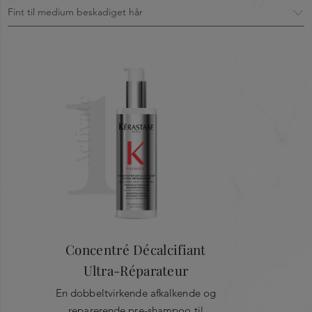
1
OPHOBNING
af kalcium på ydersiden gør håret groft og
mat
Koncentration af rene syrer
Befri håret for overdosis af kalcium med citric acid, en syre,
Activate
der virker fra kerne til overflade og neutraliserer mathed og
stivhed. Når kalcium er fjernet, trænger glycin, en
aminosyre, ind i hårets inderste lag og reparerer det i
dybden. Resultatet er, at knækkede led mellem
keratinkæderne genforbindes, hvilket reducerer brud
markant.
Concentré Décalcifiant
Ultra-Réparateur
En dobbeltvirkende afkalkende og
reparerende pre-shampoo til