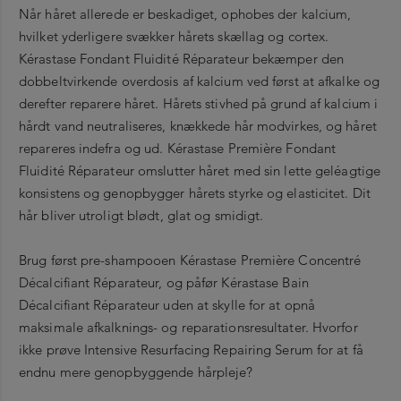
Når håret allerede er beskadiget, ophobes der kalcium,
hvilket yderligere svækker hårets skællag og cortex.
Kérastase Fondant Fluidité Réparateur bekæmper den
dobbeltvirkende overdosis af kalcium ved først at afkalke og
derefter reparere håret. Hårets stivhed på grund af kalcium i
hårdt vand neutraliseres, knækkede hår modvirkes, og håret
repareres indefra og ud. Kérastase Première Fondant
Fluidité Réparateur omslutter håret med sin lette geléagtige
konsistens og genopbygger hårets styrke og elasticitet. Dit
hår bliver utroligt blødt, glat og smidigt.
Brug først pre-shampooen Kérastase Première Concentré
Décalcifiant Réparateur, og påfør Kérastase Bain
Décalcifiant Réparateur uden at skylle for at opnå
maksimale afkalknings- og reparationsresultater. Hvorfor
ikke prøve Intensive Resurfacing Repairing Serum for at få
endnu mere genopbyggende hårpleje?