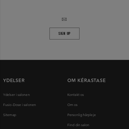
SIGN UP
YDELSER
OM KÉRASTASE
Ydelser i salonen
Kontakt os
Fusio-Dose i salonen
Om os
Sitemap
Personlig hårpleje
Find din salon