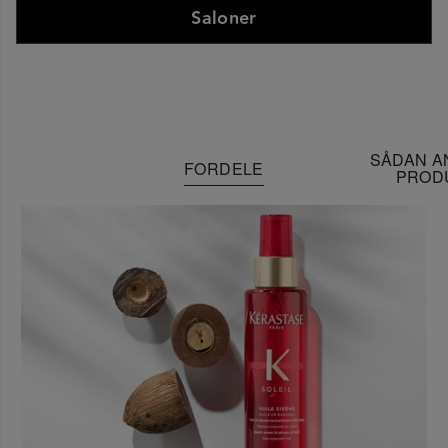
Saloner
SÅDAN A
FORDELE
PROD