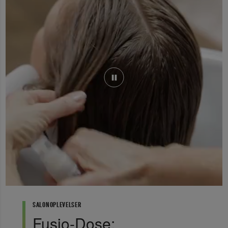
godt. Spray i håret, og lad sidde i uden at skylle
og giver uovertruffen fugt
ud.
E-vitamin
: hjælper med at holde fugt ude, mindsker, at håret
”
knækker, samt beskytter håret mod ydre skader.
UV-filter:
absorberer UV-stråler og mindsker deres virkning
på hårfiberen.
aqua / water
isopropyl myristate
isododecane
dimethicone
vp/va copolymer
magnesium sulfate
phenoxyethanol
chlorphenesin
SALONOPLEVELSER
caprylyl glycol
Fusio-Dose: