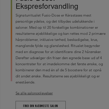
cocos nucifera oil / coconut oil
Ekspresforvandling
ethylhexyl salicylate
Signaturritualet Fusio-Dose er Kérastases mest
benzyl alcohol
personlige ydelse, og det tilbydes udelukkende i
orbignya oleifera seed oil
saloner. Med op til 20 forskellige kombinationer er
tocopherol
resultaterne øjeblikkelige og kan rettes mod 2 primære
citric acid
hårproblemer, inklusive tørhed, beskadigelse, krus,
ci 19140 / yellow 5
manglende fylde og glansløshed. Ritualet begynder
med en diagnose for at identificere dine 2 hårønsker.
ci 17200 / red 33
Derefter udvælger din frisør den egnede base ud af 4
sodium hydroxide
koncentrater for at imødekomme det første ønske, og
parfum / fragrance
kombinerer den med én af de 5 boostere for at opnå
dit andet ønske. Resultaterne ses øjeblikkeligt og er
enestående.
Se alle salonoplevelser
FIND DIN NÆRMESTE SALON