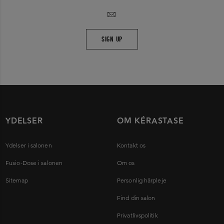
SIGN UP
YDELSER
OM KÉRASTASE
Ydelser i salonen
Kontakt os
Fusio-Dose i salonen
Om os
Sitemap
Personlig hårpleje
Find din salon
Privatlivspolitik