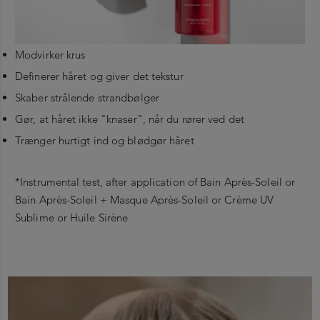
Modvirker krus
Definerer håret og giver det tekstur
Skaber strålende strandbølger
Gør, at håret ikke "knaser", når du rører ved det
Trænger hurtigt ind og blødgør håret
*Instrumental test, after application of Bain Après-Soleil or
Bain Après-Soleil + Masque Après-Soleil or Crème UV
Sublime or Huile Sirène
“
En unik kombination af effektivt kokosvand, E-vitamin og
Ryst grundigt, så formlen med to faser blandes
Ved normal og forudsigelig brug af dette produkt
UV-filter.
godt. Spray i håret, og lad sidde i uden at skylle
kræves ingen særlige forholdsregler.
ud.
Ryst grundigt, så formlen med to faser blandes
Kokosvand:
trænger dybt ind i håret