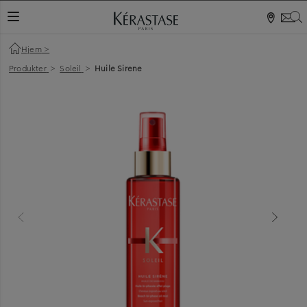
S
NAVIGATIONSKNAP
Hjem
>
Produkter
>
Soleil
>
Huile Sirene