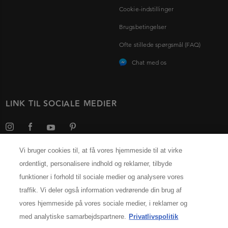
Cookie-indstillinger
Brugsbetingelser
Ofte stillede spørgsmål (FAQ)
Chat med os
LINK TIL SOCIALE MEDIER
Vi bruger cookies til, at få vores hjemmeside til at virke
ordentligt, personalisere indhold og reklamer, tilbyde
Vælg dit land
funktioner i forhold til sociale medier og analysere vores
traffik. Vi deler også information vedrørende din brug af
PRODUCENTINFORMATION
vores hjemmeside på vores sociale medier, i reklamer og
Kérastase Paris
med analytiske samarbejdspartnere.
Privatlivspolitik
14, rue Royale 75008 Paris