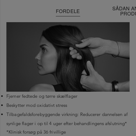
SÅDAN A
FORDELE
PROD
Fjerner fedtede og tørre skælflager
Beskytter mod oxidativt stress
Tilbagefaldsforebyggende virkning: Reducerer dannelsen af
synlige flager i op til 4 uger efter behandlingens afslutning*
*Klinisk forsøg på 36 frivillige