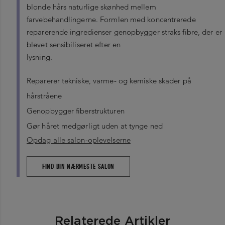
blonde hårs naturlige skønhed mellem
Magnesium Acetate - Glycerin - Sodium Hyaluronate -
farvebehandlingerne. Formlen med koncentrerede
Tocopherol - Aspartic Acid - Glycine - Arginine - Glutamic
reparerende ingredienser genopbygger straks fibre, der er
Acid - Phenoxyethanol - Leontopodium Alpinum Flower /
blevet sensibiliseret efter en
Leaf Extract - Fumaric Acid - Malva Sylvestris Flower Extract
lysning.
/ Mallow Flower Extract - Potassium Sorbate - Parfum /
Fragrance
Reparerer tekniske, varme- og kemiske skader på
hårstråene
Genopbygger fiberstrukturen
Gør håret medgørligt uden at tynge ned
Opdag alle salon-oplevelserne
FIND DIN NÆRMESTE SALON
Relaterede Artikler