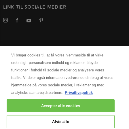
LINK TIL SOCIALE MEDIER
Vælg dit land
Vi bruger cookies til, at få vores hjemmeside til at virke
PRODUCENTINFORMATION
ordentligt, personalisere indhold og reklamer, tilbyde
Kérastase Paris
funktioner i forhold til sociale medier og analysere vores
14, rue Royale 75008 Paris
traffik. Vi deler også information vedrørende din brug af vores
[email protected]
hjemmeside på vores sociale medier, i reklamer og med
analytiske samarbejdspartnere.
Privatlivspolitik
© 2025 Kérastase. All rights reserved
Accepter alle cookies
Afvis alle